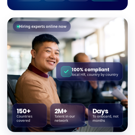
Hiring experts online now
100% compliant
local HR, country by country
150+
2M+
Days
Countries
Talent in our
To onboard, not
covered
network
months