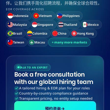
伴。让我们携手简化招聘流程，并确保全球合规性。
EOR COVERAGE ACROSS
Indonesia
Vietnam
Philippines
Malaysia
Singapore
Thailand
Mexico
Brazil
Colombia
China
Hong Kong
Taiwan
Macau
+ many more markets
TALK TO AN EXPERT
Book a free consultation
with our global hiring team
A tailored hiring & EOR plan for your roles
Country-by-country compliance guidance
Transparent pricing, no entity setup needed
预约咨询