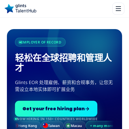
EMPLOYER OF RECORD
轻松在全球招聘和管理人
才
Glints EOR 处理雇佣、薪资和合规事务，让您无
需设立本地实体即可扩展业务
Get your free hiring plan
NOW HIRING IN 150+ COUNTRIES WORLDWIDE
Kong
Taiwan
Macau
+ many more markets
Indonesia