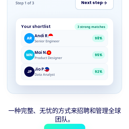
Next step
Step
1
of
3
Your shortlist
3 strong matches
Andi R.
AR
98%
Senior Engineer
Mai N.
MN
95%
Product Designer
Jio P.
JP
92%
Data Analyst
一种完整、无忧的方式来招聘和管理全球
团队。